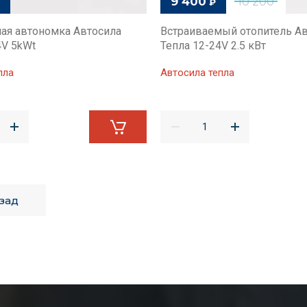
9 400
10 200
₽
ая автономка Автосила
Встраиваемый отопитель А
4V 5kWt
Тепла 12-24V 2.5 кВт
пла
Автосила тепла
зад