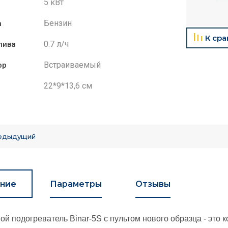
5 кВт
Бензин
а
К ср
0.7 л/ч
лива
Встраиваемый
ор
22*9*13,6 см
едыдущий
ние
Параметры
Отзывы
й подогреватель Binar-5S с пультом нового образца - это 