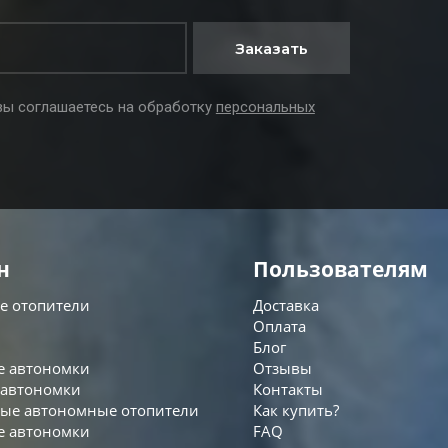
Заказать
вы соглашаетесь на обработку
персональных
н
Пользователям
е отопители
Доставка
Оплата
Блог
е автономки
Отзывы
 автономки
Контакты
ые автономные отопители
Как купить?
е автономки
FAQ