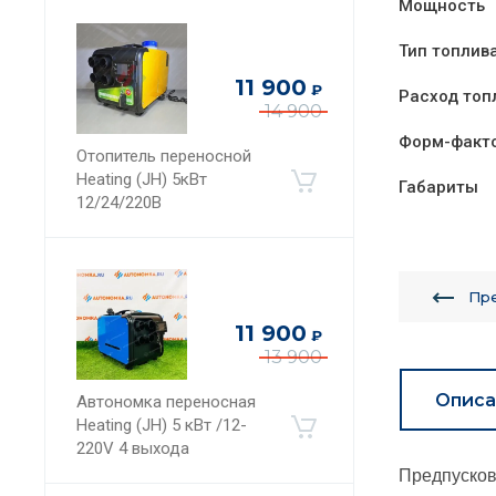
Мощность
Тип топлив
11 900
₽
Расход топ
14 900
Форм-факт
Отопитель переносной
Heating (JH) 5кВт
Габариты
12/24/220В
Пр
11 900
₽
13 900
Описа
Автономка переносная
Heating (JH) 5 кВт /12-
220V 4 выхода
Предпусково