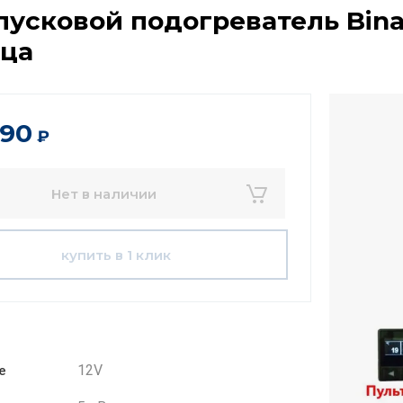
усковой подогреватель Binar
зца
890
₽
Нет в наличии
купить в 1 клик
12V
е