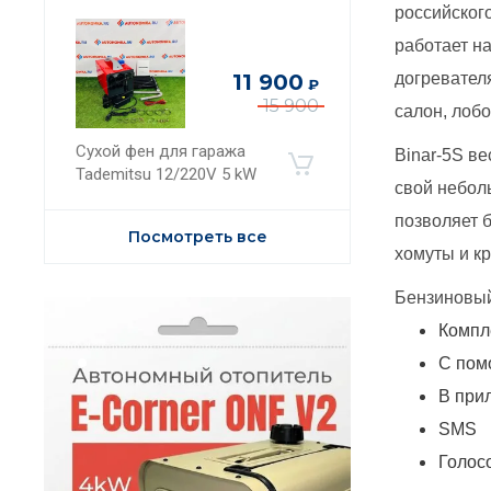
российског
работает на
11 900
догревател
₽
15 900
салон, лоб
Сухой фен для гаража
Binar-5S ве
Tademitsu 12/220V 5 kW
свой небол
позволяет 
Посмотреть все
хомуты и к
Бензиновый
Компл
.
С пом
В при
SMS
Голос