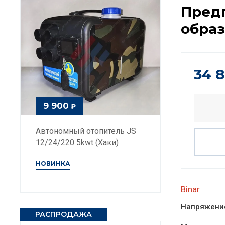
Предп
обра
34 
9 900
₽
Автономный отопитель JS
12/24/220 5kwt (Хаки)
НОВИНКА
Binar
Напряжени
РАСПРОДАЖА