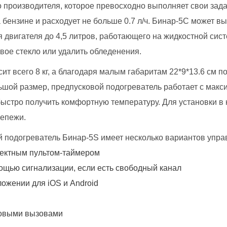
о производителя, которое превосходно выполняет свои зада
 бензине и расходует не больше 0.7 л/ч. Бинар-5С может в
я двигателя до 4,5 литров, работающего на жидкостной си
овое стекло или удалить обледенения.
сит всего 8 кг, а благодаря малым габаритам 22*9*13.6 см
ьшой размер, предпусковой подогреватель работает с макси
быстро получить комфортную температуру. Для установки в
репежи.
 подогреватель Бинар-5S имеет несколько вариантов упра
ектным пультом-таймером
ощью сигнализации, если есть свободный канал
ложении для iOS и Android
овыми вызовами