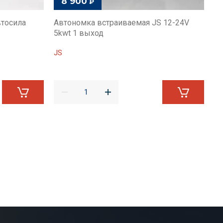
8 900
₽
втосила
Автономка встраиваемая JS 12-24V
Пр
5kwt 1 выход
дв
ан
JS