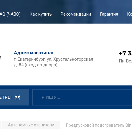
AQ (ЧАВО)
Как купить
Рекомендации
Гарантия
Ко
+7 3
Адрес магазина:
й
г. Екатеринбург, ул. Хрустальногорская
Пн-Вс:
д. 84 (вход со двора)
ЕТРЫ
Автономные отопители
Предпусковой подогреватель Bin