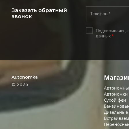
Заказать обратный
звонок
Подписываясь, 
данных
*
Магази
Autonomka
© 2026
Автономны
Автономки
Сухой фен
Бензиновы
Дизельные
Встраиваем
Переносны