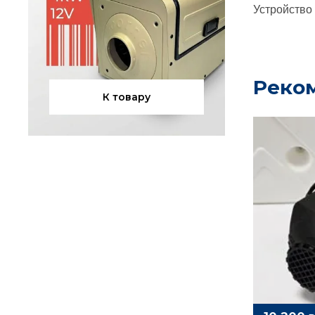
Устройство 
Реко
К товару